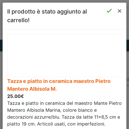
×
Sellforyou

Il prodotto è stato aggiunto al
vende per te!
carrello!
Il partner ideale per i tuoi affari!
Ind
Tazza e piatto in ceramica maestro Pietro
Tazza e piatto in
Mantero Albisola M.
25.00€
ceramica maestro
Tazza e piatto in ceramica del maestro Mante Pietro
Mantero Albisola Marina, colore bianco e
Pietro Mantero
decorazioni azzurre/blu. Tazza da latte 11x6,5 cm e
piatto 19 cm. Articoli usati, con imperfezioni.