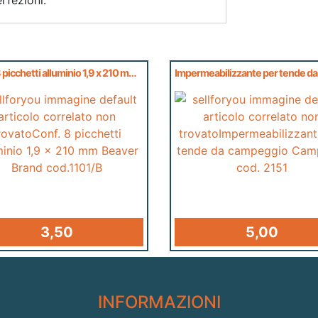
Conf. 8 picchetti alluminio 1,9 x 210 mm Beaver Brand cod.1101/B
3,50
5,00
INFORMAZIONI