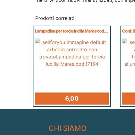
Prodotti correlati:
Lampadina per torcia lucilla Mares cod.17154
6,00
CHI SIAMO