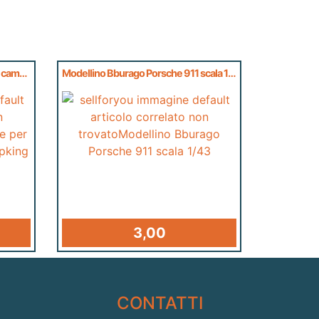
Impermeabilizzante per tende da campeggio Campking cod. 2151
Modellino Bburago Porsche 911 scala 1/43
3,00
CONTATTI