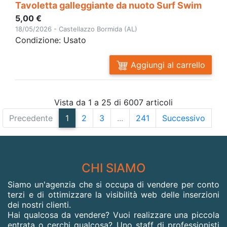
Tavoletta galleggiante da nuoto Surf Swim
5,00 €
18/05/2026 - Castellazzo Bormida (AL)
Condizione: Usato
Aggiungi al carrello
Vista da 1 a 25 di 6007 articoli
Precedente
1
2
3
...
241
Successivo
CHI SIAMO
Siamo un'agenzia che si occupa di vendere per conto
terzi e di ottimizzare la visibilità web delle inserzioni
dei nostri clienti.
Hai qualcosa da vendere? Vuoi realizzare una piccola
entrata o cerchi qualcosa? Uno staff di professionisti