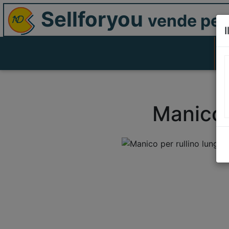
Sellforyou
vende per 
I
Manico 