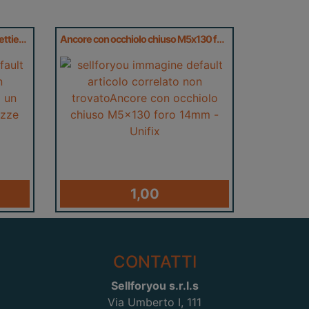
Tre guarnizioni + un filtro per caffettiera 6 tazze
Ancore con occhiolo chiuso M5x130 foro 14mm - Unifix
1,00
CONTATTI
Sellforyou s.r.l.s
Via Umberto I, 111