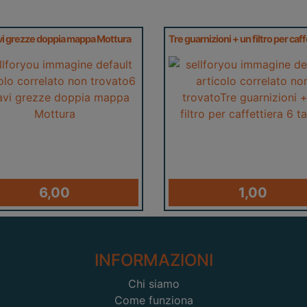
vi grezze doppia mappa Mottura
6,00
1,00
INFORMAZIONI
Chi siamo
Come funziona