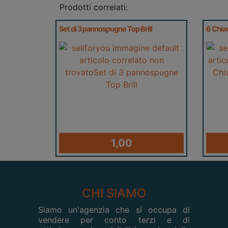
Prodotti correlati:
Set di 3 pannospugne Top Brill
6 Chia
1,00
CHI SIAMO
Siamo un'agenzia che si occupa di
vendere per conto terzi e di