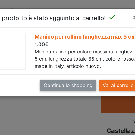
te!

l prodotto è stato aggiunto al carrello!
(current)
Home
Chi siamo
Articoli
Contattaci
Manico per rullino lunghezza max 5 c
1.00€
Manico rullino per colore massima lunghez
5 cm, lunghezza totale 38 cm, colore rosso
per rullino lunghezza 
made in Italy, articolo nuovo.
Continua lo shopping
Vai al carrello
Castellaz