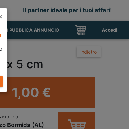
Il partner ideale per i tuoi affari!
×
PUBBLICA ANNUNCIO
Accedi
m
za
Indietro
,
max 5 cm
1,00 €
Visibile a
zo Bormida (AL)