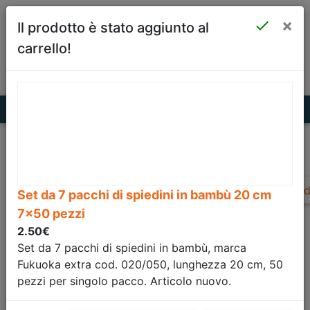
×
Sellforyou

Il prodotto è stato aggiunto al
vende per te!
carrello!
Il partner ideale per i tuoi affari!
Ind
Set da 7 pacchi di spiedini in bambù 20 cm
Set da 7 pacchi di
7x50 pezzi
2.50€
spiedini in bambù
Set da 7 pacchi di spiedini in bambù, marca
Fukuoka extra cod. 020/050, lunghezza 20 cm, 50
20 cm 7x50 pezzi
pezzi per singolo pacco. Articolo nuovo.