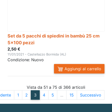
Set da 5 pacchi di spiedini in bambù 25 cm
5x100 pezzi
2,50 €
11/01/2021 - Castellazzo Bormida (AL)
Condizione: Nuovo
Aggiungi al carrello
Vista da 51 a 75 di 366 articoli
edente
1
2
3
4
5
...
15
Successivo